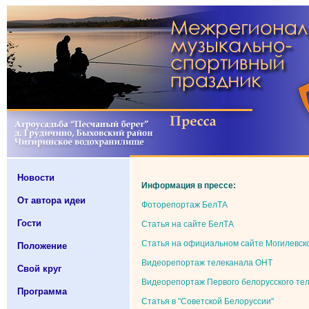
Новости
Информация в прессе:
От автора идеи
Фоторепортаж БелТА
Гости
Статья на сайте БелТА
Статья на официальном сайте Могилевск
Положение
Видеорепортаж телеканала ОНТ
Свой круг
Видеорепортаж Первого белорусского те
Программа
Статья в "Советской Белоруссии"